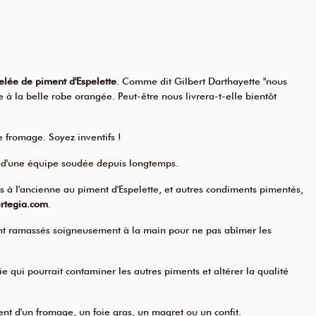
elée de piment d'Espelette
. Comme dit Gilbert Darthayette "nous
à la belle robe orangée. Peut-être nous livrera-t-elle bientôt
e fromage. Soyez inventifs !
nt d'une équipe soudée depuis longtemps.
 à l'ancienne au piment d'Espelette
, et autres condiments pimentés,
rtegia.com
.
nt ramassés soigneusement à la main pour ne pas abîmer les
e qui pourrait contaminer les autres piments et altérer la qualité
t d'un fromage, un foie gras, un magret ou un confit.