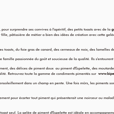
pour surprendre ses convives à l'apéritif, des petits toasts avec de la
g
e, pâtissière de métier a bien des idées de création avec cette gelée 
es toasts, du foie gras de canard, des cerneaux de noix, des lamelles d
ne famille passionnée du goût et soucieuse de la qualité. Ils s'entoure
iment, des
délices de piment doux
au piment d'Espelette, des
moutardes
alité. Retrouvez toute la gamme de condiments pimentés sur
www.bipe
ensoleillement dans un champ en pente. Une fois mûrs, les piments so
lement pour écarter tout piment qui présenterait une noirceur ou maladi
ast seul. La gelée de piment d'Espelette est idéale en accompagnemen