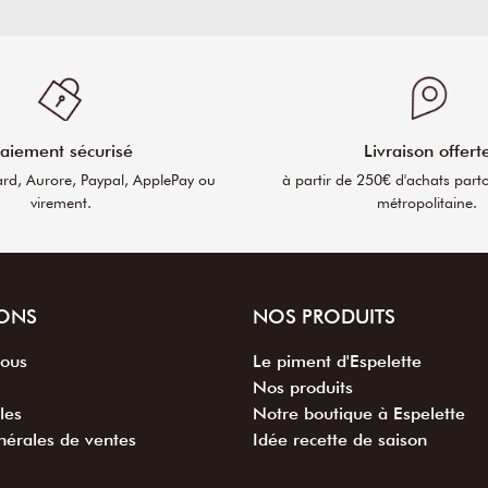
aiement sécurisé
Livraison offert
ard, Aurore, Paypal, ApplePay ou
à partir de 250€ d'achats part
virement.
métropolitaine.
ONS
NOS PRODUITS
nous
Le piment d'Espelette
Nos produits
les
Notre boutique à Espelette
nérales de ventes
Idée recette de saison