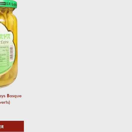
Pays Basque
verts)
ER