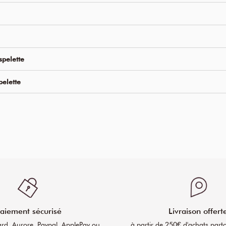
spelette
pelette
aiement sécurisé
Livraison offert
ard, Aurore, Paypal, ApplePay ou
à partir de 250€ d'achats part