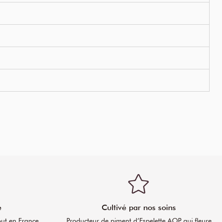
e
Cultivé par nos soins
out en France
Producteur de piment d’Espelette AOP qui fleure