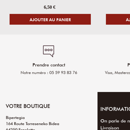
6,50 €
AJOUTER AU PANIER
A
Prendre contact
P
Notre numéro : 05 59 93 83 76
Visa, Masterc
VOTRE BOUTIQUE
INFORMATI
Bipertegia
On parle de 
164 Route Torreseneko Bidea
Livraison
64250 Espelette