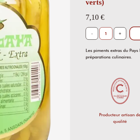
verts)
7,10 €
-
+
Les piments extras du Pays 
préparations culinaires.
Producteur artisan d
qualité