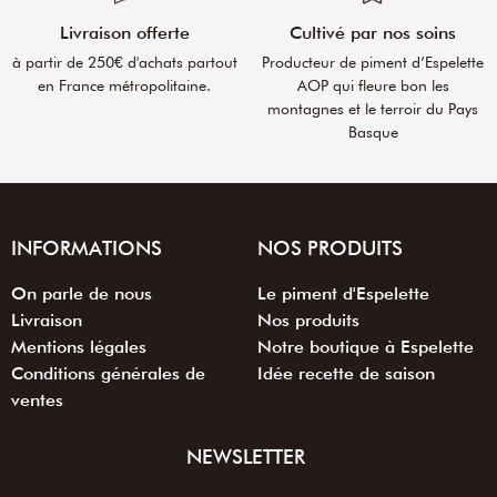
Livraison offerte
Cultivé par nos soins
à partir de 250€ d'achats partout
Producteur de piment d’Espelette
en France métropolitaine.
AOP qui fleure bon les
montagnes et le terroir du Pays
Basque
INFORMATIONS
NOS PRODUITS
On parle de nous
Le piment d'Espelette
Livraison
Nos produits
Mentions légales
Notre boutique à Espelette
Conditions générales de
Idée recette de saison
ventes
NEWSLETTER