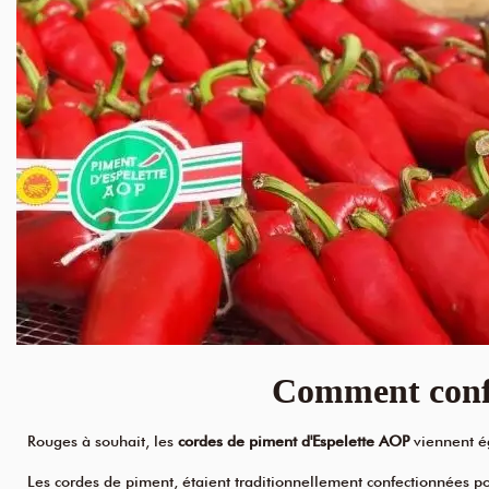
Comment confe
Rouges à souhait, les
cordes de piment d'Espelette AOP
viennent ég
Les cordes de piment, étaient traditionnellement confectionnées po