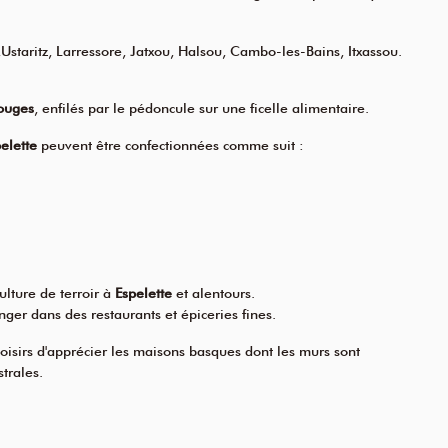
Ustaritz, Larressore, Jatxou, Halsou, Cambo-les-Bains, Itxassou.
ouges
, enfilés par le pédoncule sur une ficelle alimentaire.
elette
peuvent être confectionnées comme suit :
ulture de terroir à
Espelette
et alentours.
nger dans des restaurants et épiceries fines.
 loisirs d'apprécier les maisons basques dont les murs sont
trales.