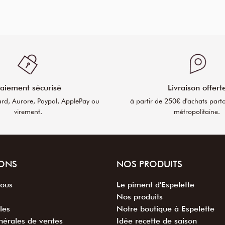
aiement sécurisé
Livraison offert
ard, Aurore, Paypal, ApplePay ou
à partir de 250€ d'achats part
virement.
métropolitaine.
ONS
NOS PRODUITS
nous
Le piment d'Espelette
Nos produits
les
Notre boutique à Espelette
nérales de ventes
Idée recette de saison